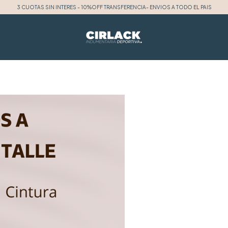
3 CUOTAS SIN INTERES - 10%OFF TRANSFERENCIA- ENVIOS A TODO EL PAIS